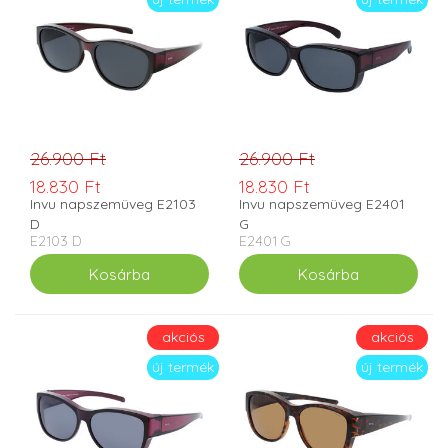
26.900 Ft
26.900 Ft
18.830 Ft
18.830 Ft
Invu napszemüveg E2103
Invu napszemüveg E2401
D
G
E2103 D
E2401 G
akciós
akciós
új termék
új termék