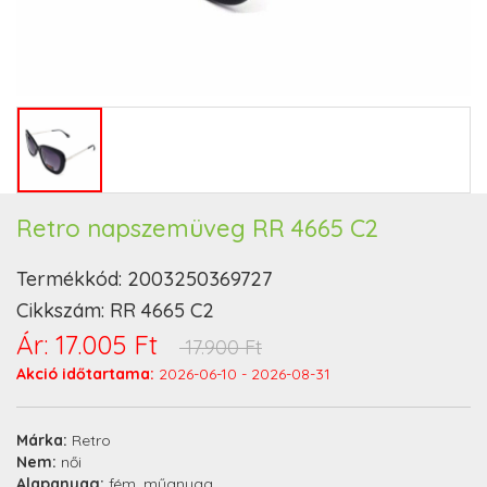
Retro napszemüveg RR 4665 C2
Termékkód:
2003250369727
Cikkszám:
RR 4665 C2
Ár:
17.005 Ft
17.900 Ft
Akció időtartama:
2026-06-10 - 2026-08-31
Márka:
Retro
Nem:
női
Alapanyag:
fém, műanyag