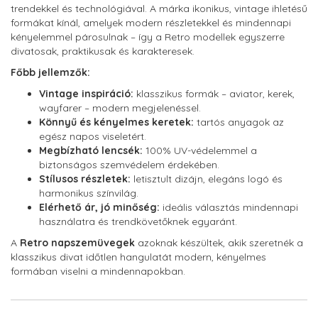
trendekkel és technológiával. A márka ikonikus, vintage ihletésű
formákat kínál, amelyek modern részletekkel és mindennapi
kényelemmel párosulnak – így a Retro modellek egyszerre
divatosak, praktikusak és karakteresek.
Főbb jellemzők:
Vintage inspiráció:
klasszikus formák – aviator, kerek,
wayfarer – modern megjelenéssel.
Könnyű és kényelmes keretek:
tartós anyagok az
egész napos viseletért.
Megbízható lencsék:
100% UV-védelemmel a
biztonságos szemvédelem érdekében.
Stílusos részletek:
letisztult dizájn, elegáns logó és
harmonikus színvilág.
Elérhető ár, jó minőség:
ideális választás mindennapi
használatra és trendkövetőknek egyaránt.
A
Retro napszemüvegek
azoknak készültek, akik szeretnék a
klasszikus divat időtlen hangulatát modern, kényelmes
formában viselni a mindennapokban.