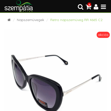
0
Napszemüvegek
Retro napszemüveg RR 4665 C2
akciós