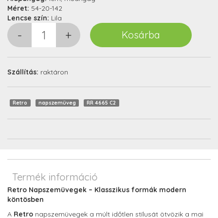
Méret:
54-20-142
Lencse szín:
Lila
Szállítás:
raktáron
Retro
napszemüveg
RR 4665 C2
Termék információ
Retro Napszemüvegek – Klasszikus formák modern
köntösben
A
Retro
napszemüvegek a múlt időtlen stílusát ötvözik a mai