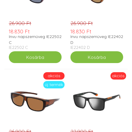
26.900 Ft
26.900 Ft
18.830 Ft
18.830 Ft
Invu napszemüveg IE22502
Invu napszemüveg IE22402
C
D
IE22502 C
IE22402 D
akciós
akciós
új termék
26.900 Ft
22.900 Ft