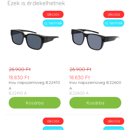
Ezek is érdekelhetnek
akciós
akciós
új termék
új termék
26.900 Ft
26.900 Ft
18.830 Ft
18.830 Ft
Invu napszemüveg IE22410
Invu napszemüveg IE22600
A
A
IE22410 A
IE22600 A
akciós
akciós
új termék
új termék