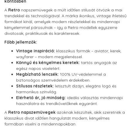
köntösben
A
Retro
napszemüvegek a múlt időtlen stílusát ötvözik a mai
trendekkel és technológiával. A márka ikonikus, vintage ihletésű
formákat kínál, amelyek modern részletekkel és mindennapi
kényelemmel párosulnak – így a Retro modellek egyszerre
divatosak, praktikusak és karakteresek.
Főbb jellemzők:
Vintage inspiráció:
klasszikus formák – aviator, kerek,
wayfarer – modern megjelenéssel.
Könnyű és kényelmes keretek:
tartós anyagok az
egész napos viseletért.
Megbízható lencsék:
100% UV-védelemmel a
biztonságos szemvédelem érdekében.
Stílusos részletek:
letisztult dizájn, elegáns logó és
harmonikus színvilág.
Elérhető ár, jó minőség:
ideális választás mindennapi
használatra és trendkövetőknek egyaránt.
A
Retro napszemüvegek
azoknak készültek, akik szeretnék a
klasszikus divat időtlen hangulatát modern, kényelmes
formában viselni a mindennapokban.