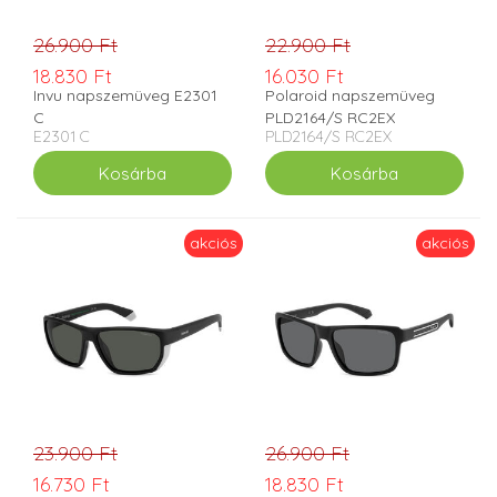
26.900 Ft
22.900 Ft
18.830 Ft
16.030 Ft
Invu napszemüveg E2301
Polaroid napszemüveg
C
PLD2164/S RC2EX
E2301 C
PLD2164/S RC2EX
akciós
akciós
23.900 Ft
26.900 Ft
16.730 Ft
18.830 Ft