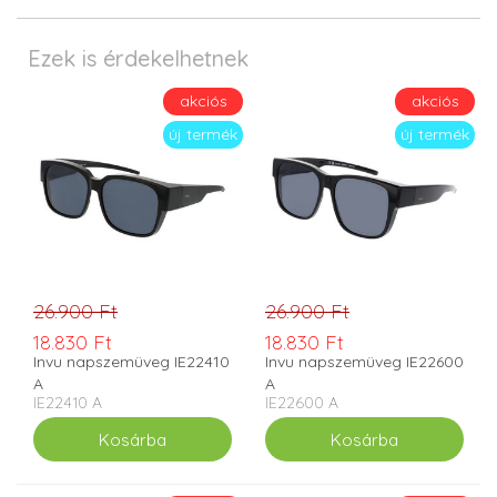
Ezek is érdekelhetnek
akciós
akciós
új termék
új termék
26.900 Ft
26.900 Ft
18.830 Ft
18.830 Ft
Invu napszemüveg IE22410
Invu napszemüveg IE22600
A
A
IE22410 A
IE22600 A