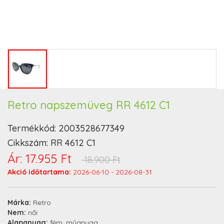
Retro napszemüveg RR 4612 C1
Termékkód:
2003528677349
Cikkszám:
RR 4612 C1
Ár:
17.955 Ft
18.900 Ft
Akció időtartama:
2026-06-10 - 2026-08-31
Márka:
Retro
Nem:
női
Alapanyag:
fém, műanyag