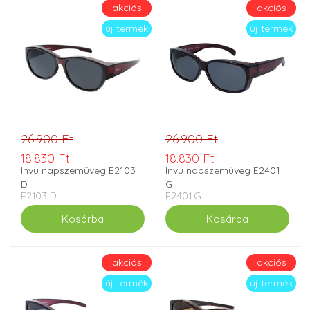
akciós
akciós
új termék
új termék
26.900 Ft
26.900 Ft
18.830 Ft
18.830 Ft
Invu napszemüveg E2103
Invu napszemüveg E2401
D
G
E2103 D
E2401 G
akciós
akciós
új termék
új termék