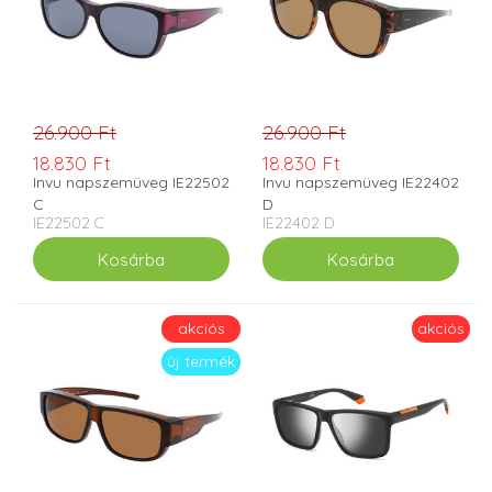
26.900 Ft
26.900 Ft
18.830 Ft
18.830 Ft
Invu napszemüveg IE22502
Invu napszemüveg IE22402
C
D
IE22502 C
IE22402 D
akciós
akciós
új termék