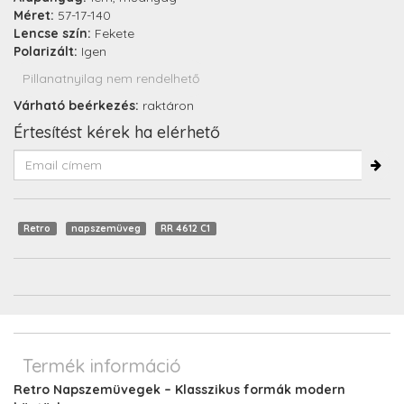
Méret:
57-17-140
Lencse szín:
Fekete
Polarizált:
Igen
Pillanatnyilag nem rendelhető
Várható beérkezés:
raktáron
Értesítést kérek ha elérhető
Retro
napszemüveg
RR 4612 C1
Termék információ
Retro Napszemüvegek – Klasszikus formák modern