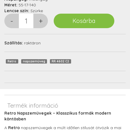
Méret:
55-17-140
Lencse szín:
Szürke
Szállítás:
raktáron
Retro
napszemüveg
RR 4602 C2
Termék információ
Retro Napszemüvegek – Klasszikus formák modern
köntösben
A
Retro
napszemüvegek a múlt időtlen stílusát ötvözik a mai