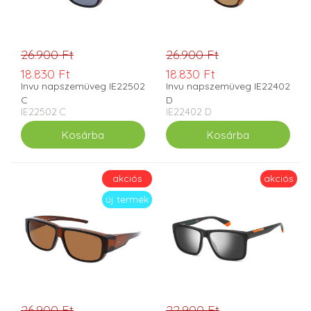
26.900 Ft
26.900 Ft
18.830 Ft
18.830 Ft
Invu napszemüveg IE22502
Invu napszemüveg IE22402
C
D
IE22502 C
IE22402 D
akciós
akciós
új termék
26.900 Ft
22.900 Ft