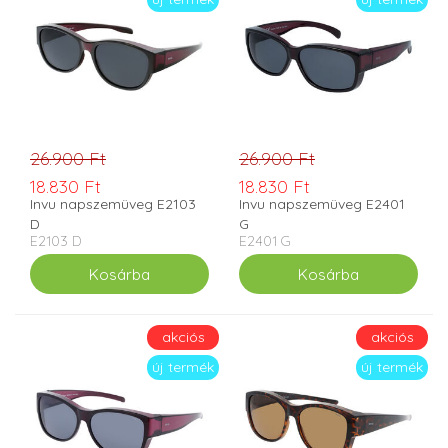
26.900 Ft
26.900 Ft
18.830 Ft
18.830 Ft
Invu napszemüveg E2103
Invu napszemüveg E2401
D
G
E2103 D
E2401 G
akciós
akciós
új termék
új termék