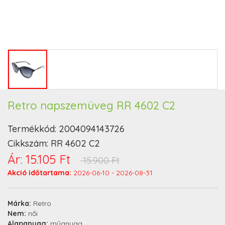
Retro napszemüveg RR 4602 C2
Termékkód:
2004094143726
Cikkszám:
RR 4602 C2
Ár:
15.105 Ft
15.900 Ft
Akció időtartama:
2026-06-10 - 2026-08-31
Márka:
Retro
Nem:
női
Alapanyag:
műanyag