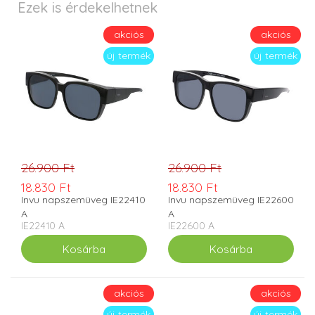
Ezek is érdekelhetnek
akciós
akciós
új termék
új termék
26.900 Ft
26.900 Ft
18.830 Ft
18.830 Ft
Invu napszemüveg IE22410
Invu napszemüveg IE22600
A
A
IE22410 A
IE22600 A
akciós
akciós
új termék
új termék