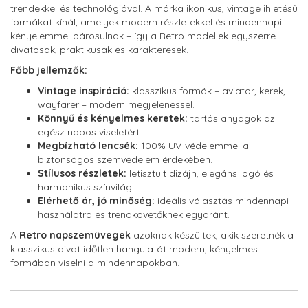
trendekkel és technológiával. A márka ikonikus, vintage ihletésű
formákat kínál, amelyek modern részletekkel és mindennapi
kényelemmel párosulnak – így a Retro modellek egyszerre
divatosak, praktikusak és karakteresek.
Főbb jellemzők:
Vintage inspiráció:
klasszikus formák – aviator, kerek,
wayfarer – modern megjelenéssel.
Könnyű és kényelmes keretek:
tartós anyagok az
egész napos viseletért.
Megbízható lencsék:
100% UV-védelemmel a
biztonságos szemvédelem érdekében.
Stílusos részletek:
letisztult dizájn, elegáns logó és
harmonikus színvilág.
Elérhető ár, jó minőség:
ideális választás mindennapi
használatra és trendkövetőknek egyaránt.
A
Retro napszemüvegek
azoknak készültek, akik szeretnék a
klasszikus divat időtlen hangulatát modern, kényelmes
formában viselni a mindennapokban.