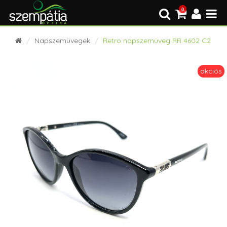
0
Napszemüvegek
Retro napszemüveg RR 4602 C2
akciós