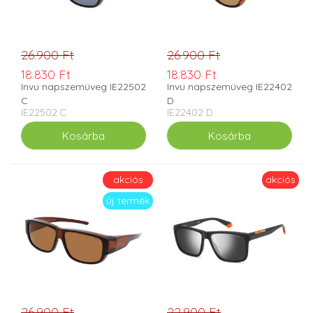
26.900 Ft
26.900 Ft
18.830 Ft
18.830 Ft
Invu napszemüveg IE22502
Invu napszemüveg IE22402
C
D
IE22502 C
IE22402 D
akciós
akciós
új termék
26.900 Ft
22.900 Ft