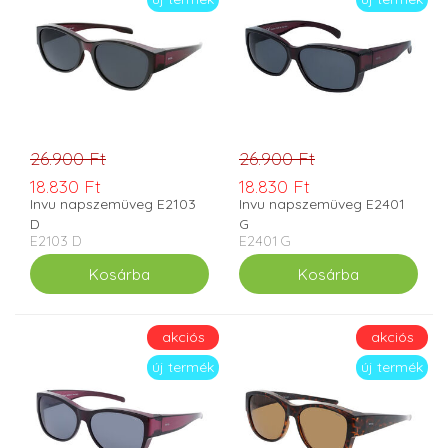
26.900 Ft
26.900 Ft
18.830 Ft
18.830 Ft
Invu napszemüveg E2103
Invu napszemüveg E2401
D
G
E2103 D
E2401 G
akciós
akciós
új termék
új termék