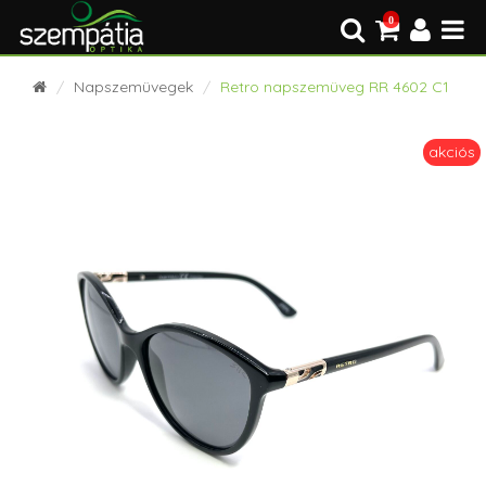
0
Napszemüvegek
Retro napszemüveg RR 4602 C1
akciós