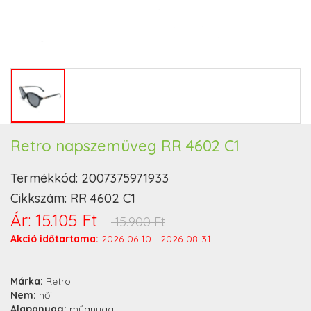
Retro napszemüveg RR 4602 C1
Termékkód:
2007375971933
Cikkszám:
RR 4602 C1
Ár:
15.105 Ft
15.900 Ft
Akció időtartama:
2026-06-10 - 2026-08-31
Márka:
Retro
Nem:
női
Alapanyag:
műanyag