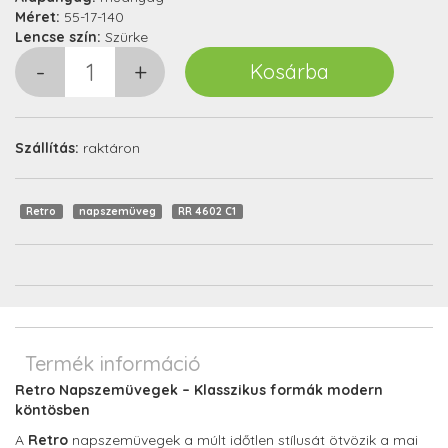
Méret:
55-17-140
Lencse szín:
Szürke
Szállítás:
raktáron
Retro
napszemüveg
RR 4602 C1
Termék információ
Retro Napszemüvegek – Klasszikus formák modern
köntösben
A
Retro
napszemüvegek a múlt időtlen stílusát ötvözik a mai