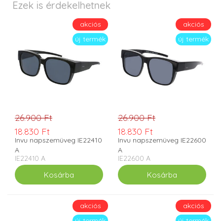
Ezek is érdekelhetnek
akciós
akciós
új termék
új termék
26.900 Ft
26.900 Ft
18.830 Ft
18.830 Ft
Invu napszemüveg IE22410
Invu napszemüveg IE22600
A
A
IE22410 A
IE22600 A
akciós
akciós
új termék
új termék