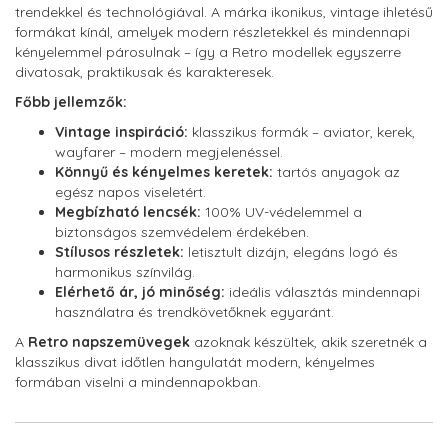
trendekkel és technológiával. A márka ikonikus, vintage ihletésű
formákat kínál, amelyek modern részletekkel és mindennapi
kényelemmel párosulnak – így a Retro modellek egyszerre
divatosak, praktikusak és karakteresek.
Főbb jellemzők:
Vintage inspiráció:
klasszikus formák – aviator, kerek,
wayfarer – modern megjelenéssel.
Könnyű és kényelmes keretek:
tartós anyagok az
egész napos viseletért.
Megbízható lencsék:
100% UV-védelemmel a
biztonságos szemvédelem érdekében.
Stílusos részletek:
letisztult dizájn, elegáns logó és
harmonikus színvilág.
Elérhető ár, jó minőség:
ideális választás mindennapi
használatra és trendkövetőknek egyaránt.
A
Retro napszemüvegek
azoknak készültek, akik szeretnék a
klasszikus divat időtlen hangulatát modern, kényelmes
formában viselni a mindennapokban.