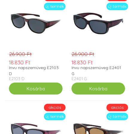
új termék
új termék
26.900 Ft
26.900 Ft
18.830 Ft
18.830 Ft
Invu napszemüveg E2103
Invu napszemüveg E2401
D
G
E2103 D
E2401 G
akciós
akciós
új termék
új termék