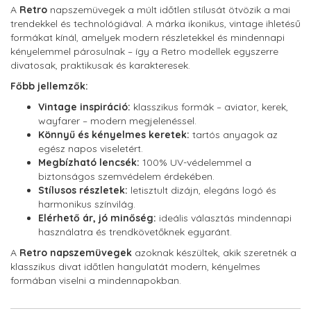
A
Retro
napszemüvegek a múlt időtlen stílusát ötvözik a mai
trendekkel és technológiával. A márka ikonikus, vintage ihletésű
formákat kínál, amelyek modern részletekkel és mindennapi
kényelemmel párosulnak – így a Retro modellek egyszerre
divatosak, praktikusak és karakteresek.
Főbb jellemzők:
Vintage inspiráció:
klasszikus formák – aviator, kerek,
wayfarer – modern megjelenéssel.
Könnyű és kényelmes keretek:
tartós anyagok az
egész napos viseletért.
Megbízható lencsék:
100% UV-védelemmel a
biztonságos szemvédelem érdekében.
Stílusos részletek:
letisztult dizájn, elegáns logó és
harmonikus színvilág.
Elérhető ár, jó minőség:
ideális választás mindennapi
használatra és trendkövetőknek egyaránt.
A
Retro napszemüvegek
azoknak készültek, akik szeretnék a
klasszikus divat időtlen hangulatát modern, kényelmes
formában viselni a mindennapokban.