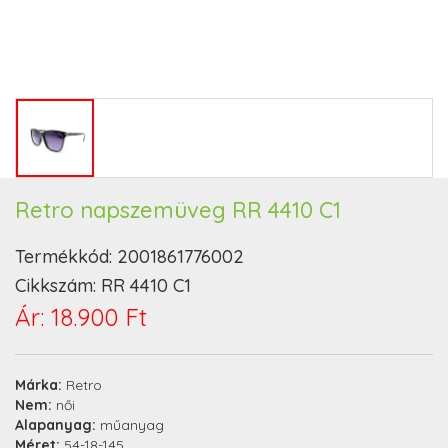
Retro napszemüveg RR 4410 C1
Termékkód:
2001861776002
Cikkszám:
RR 4410 C1
Ár:
18.900 Ft
Márka:
Retro
Nem:
női
Alapanyag:
műanyag
Méret:
54-18-145