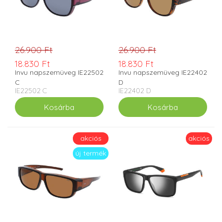
26.900 Ft
26.900 Ft
18.830 Ft
18.830 Ft
Invu napszemüveg IE22502
Invu napszemüveg IE22402
C
D
IE22502 C
IE22402 D
akciós
akciós
új termék