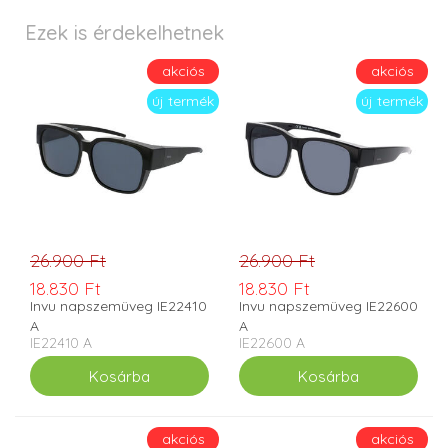
Ezek is érdekelhetnek
akciós
akciós
új termék
új termék
26.900 Ft
26.900 Ft
18.830 Ft
18.830 Ft
Invu napszemüveg IE22410
Invu napszemüveg IE22600
A
A
IE22410 A
IE22600 A
akciós
akciós