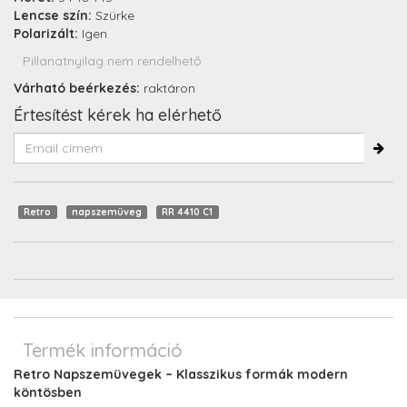
Lencse szín:
Szürke
Polarizált:
Igen
Pillanatnyilag nem rendelhető
Várható beérkezés:
raktáron
Értesítést kérek ha elérhető
Retro
napszemüveg
RR 4410 C1
Termék információ
Retro Napszemüvegek – Klasszikus formák modern
köntösben