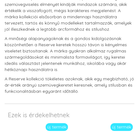
szemüvegviselés élményét kínálják mindazok számára, akik
értékelik a visszafogott, mégis karakteres megjelenést. A
márka kollekciói elsősorban a mindennapi használatra
tervezett, tartós és könnyű modelleket tartalmazzák, amelyek
jól illeszkednek a legtöbb arcformához és stílushoz.
A minőségi alapanyagoknak és a gondos kidolgozásnak
köszönhetően a Reserve keretek hosszú távon is kényelmes
viseletet biztosítanak. A márka gyakran alkalmaz rugalmas
szármegoldásokat és minimalista formavilágot, így keretei
ideális választást jelentenek munkához, iskolába vagy akár
hétköznapi használatra is.
A Reserve kollekció tökéletes azoknak, akik egy megbízható, jó
ár-érték arányú szemüvegkeretet keresnek, amely stílusban és
funkcionalitásban egyaránt időtálló.
Ezek is érdekelhetnek
új termék
új termék