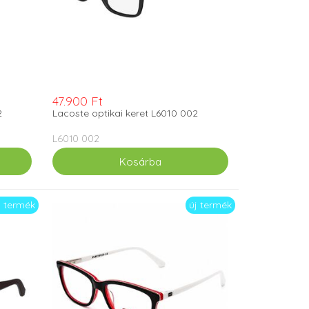
47.900 Ft
2
Lacoste optikai keret L6010 002
L6010 002
j termék
új termék