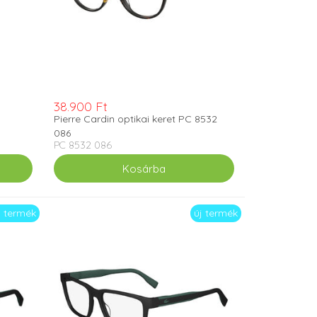
38.900 Ft
Pierre Cardin optikai keret PC 8532
086
PC 8532 086
j termék
új termék