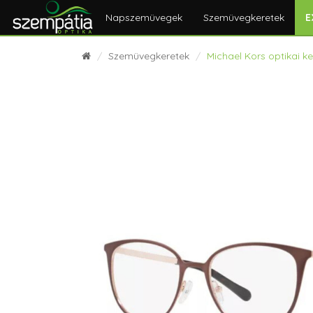
Napszemüvegek
Szemüvegkeretek
E
Szemüvegkeretek
Michael Kors optikai k