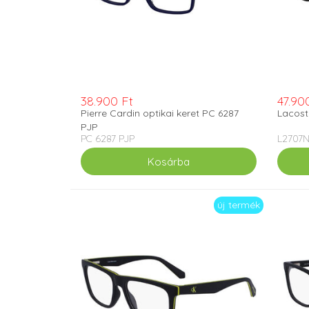
38.900 Ft
47.90
Pierre Cardin optikai keret PC 6287
Lacost
PJP
PC 6287 PJP
L2707
új termék