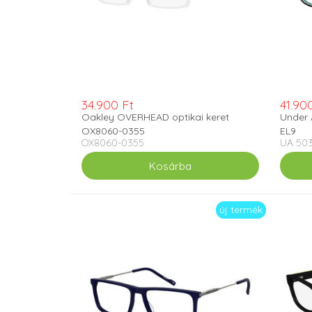
34.900 Ft
41.90
Oakley OVERHEAD optikai keret
Under 
OX8060-0355
EL9
OX8060-0355
UA 503
új termék