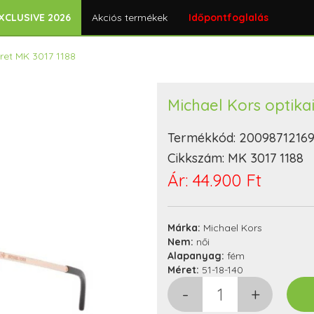
XCLUSIVE 2026
Akciós termékek
Időpontfoglalás
eret MK 3017 1188
Michael Kors optikai
Termékkód:
2009871216
Cikkszám:
MK 3017 1188
Ár:
44.900 Ft
Márka:
Michael Kors
Nem:
női
Alapanyag:
fém
Méret:
51-18-140