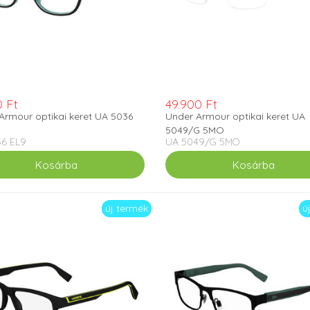
0 Ft
49.900 Ft
Armour optikai keret UA 5036
Under Armour optikai keret UA
5049/G 5MO
6 EL9
UA 5049/G 5MO
új termék
ú