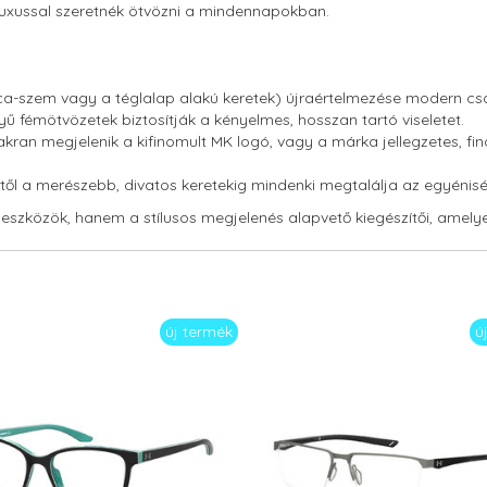
 luxussal szeretnék ötvözni a mindennapokban.
ica-szem vagy a téglalap alakú keretek) újraértelmezése modern csa
yű fémötvözetek biztosítják a kényelmes, hosszan tartó viseletet.
an megjelenik a kifinomult MK logó, vagy a márka jellegzetes, fin
néstől a merészebb, divatos keretekig mindenki megtalálja az egyénis
szközök, hanem a stílusos megjelenés alapvető kiegészítői, amelyek
új termék
ú