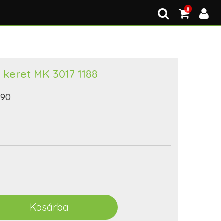
0
 keret MK 3017 1188
990