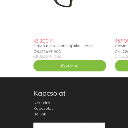
43.900 Ft
43.90
Calvin Klein Jeans optikai keret
Calvin 
CKJ22649 002
CKJ22
CKJ22649 002
CKJ22
Kapcsolat
Üzleteink
Kapcsolat
Rólunk