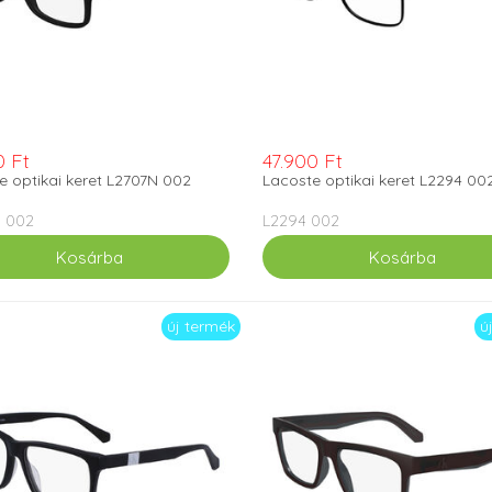
0 Ft
47.900 Ft
e optikai keret L2707N 002
Lacoste optikai keret L2294 00
N 002
L2294 002
új termék
ú