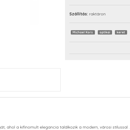
Szállítás:
raktáron
Michael Kors
optikai
keret
gát, ahol a kifinomult elegancia találkozik a modern, városi stílussal