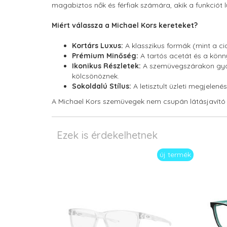
magabiztos nők és férfiak számára, akik a funkciót
Miért válassza a Michael Kors kereteket?
Kortárs Luxus:
A klasszikus formák (mint a c
Prémium Minőség:
A tartós acetát és a könn
Ikonikus Részletek:
A szemüvegszárakon gyakr
kölcsönöznek.
Sokoldalú Stílus:
A letisztult üzleti megjele
A Michael Kors szemüvegek nem csupán látásjavító e
Ezek is érdekelhetnek
új termék