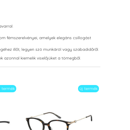
varral.
om fémszerelvényei, amelyek elegáns csillogást
égéhez illőt, legyen szó munkáról vagy szabadidőről.
 azonnal kiemelik viselőjüket a tömegből.
j termék
új termék