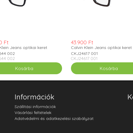
0 Ft
43.900 Ft
Klein Jeans optikai keret
Calvin Klein Jeans optikai keret
644 002
CKJ24617 001
644 002
CKJ24617 001
Információk
K
Szállítási információk
Vásárlási feltételek
Adatvédelmi és adatkezelési szabályzat