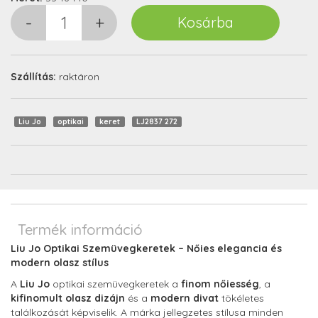
Szállítás:
raktáron
Liu Jo
optikai
keret
LJ2837 272
Termék információ
Liu Jo Optikai Szemüvegkeretek – Nőies elegancia és
modern olasz stílus
A
Liu Jo
optikai szemüvegkeretek a
finom nőiesség
, a
kifinomult olasz dizájn
és a
modern divat
tökéletes
találkozását képviselik. A márka jellegzetes stílusa minden