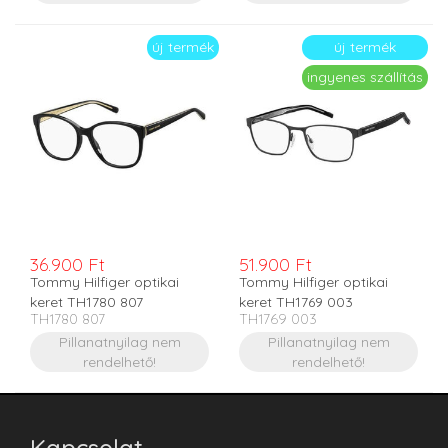
új termék
új termék
ingyenes szállítás
36.900 Ft
51.900 Ft
Tommy Hilfiger optikai
Tommy Hilfiger optikai
keret TH1780 807
keret TH1769 003
TH1780 807
TH1769 003
Pillanatnyilag nem
Pillanatnyilag nem
rendelhető!
rendelhető!