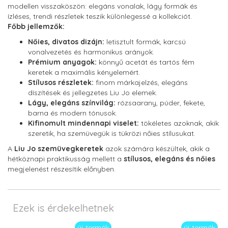
modellen visszaköszön: elegáns vonalak, lágy formák és
ízléses, trendi részletek teszik különlegessé a kollekciót.
Főbb jellemzők:
Nőies, divatos dizájn:
letisztult formák, karcsú
vonalvezetés és harmonikus arányok.
Prémium anyagok:
könnyű acetát és tartós fém
keretek a maximális kényelemért.
Stílusos részletek:
finom márkajelzés, elegáns
díszítések és jellegzetes Liu Jo elemek.
Lágy, elegáns színvilág:
rózsaarany, púder, fekete,
barna és modern tónusok.
Kifinomult mindennapi viselet:
tökéletes azoknak, akik
szeretik, ha szemüvegük is tükrözi nőies stílusukat.
A
Liu Jo szemüvegkeretek
azok számára készültek, akik a
hétköznapi praktikusság mellett a
stílusos, elegáns és nőies
megjelenést részesítik előnyben.
Ezek is érdekelhetnek
új termék
új termék