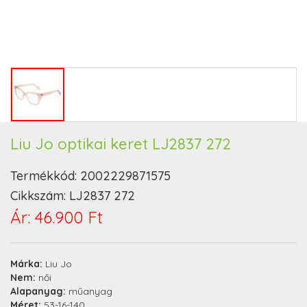
Liu Jo optikai keret LJ2837 272
Termékkód:
2002229871575
Cikkszám:
LJ2837 272
Ár:
46.900 Ft
Márka:
Liu Jo
Nem:
női
Alapanyag:
műanyag
Méret:
53-16-140