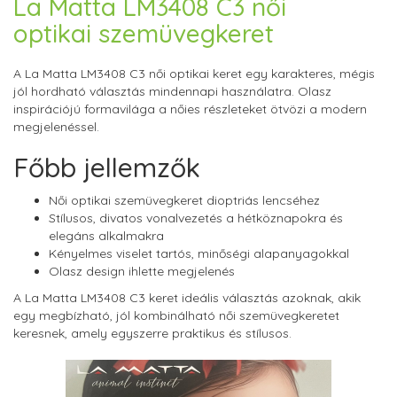
La Matta LM3408 C3 női
optikai szemüvegkeret
A La Matta LM3408 C3 női optikai keret egy karakteres, mégis
jól hordható választás mindennapi használatra. Olasz
inspirációjú formavilága a nőies részleteket ötvözi a modern
megjelenéssel.
Főbb jellemzők
Női optikai szemüvegkeret dioptriás lencséhez
Stílusos, divatos vonalvezetés a hétköznapokra és
elegáns alkalmakra
Kényelmes viselet tartós, minőségi alapanyagokkal
Olasz design ihlette megjelenés
A La Matta LM3408 C3 keret ideális választás azoknak, akik
egy megbízható, jól kombinálható női szemüvegkeretet
keresnek, amely egyszerre praktikus és stílusos.