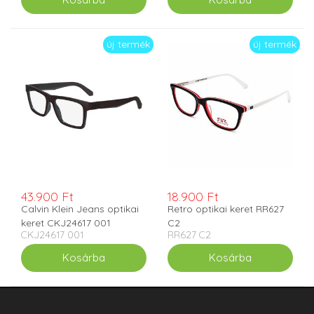
új termék
új termék
43.900 Ft
18.900 Ft
Calvin Klein Jeans optikai
Retro optikai keret RR627
keret CKJ24617 001
C2
CKJ24617 001
RR627 C2