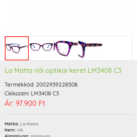
La Matta női optikai keret LM3408 C3
Termékkód:
2002939228508
Cikkszám:
LM3408 C3
Ár:
97.900 Ft
Márka:
La Matta
Nem:
női
Alapanyag:
műanyag