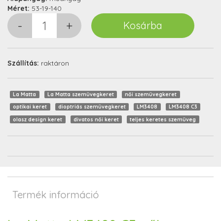
Méret:
53-19-140
Szállítás:
raktáron
La Matta
La Matta szemüvegkeret
női szemüvegkeret
optikai keret
dioptriás szemüvegkeret
LM3408
LM3408 C3
olasz design keret
divatos női keret
teljes keretes szemüveg
Termék információ