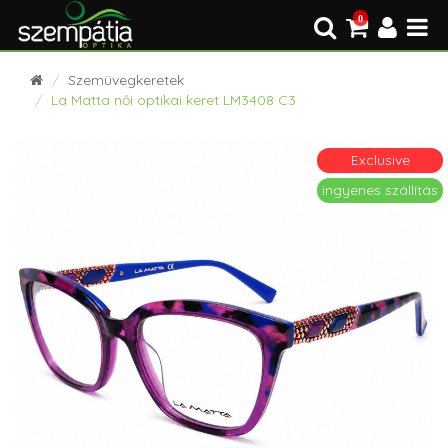
0
Szemüvegkeretek
La Matta női optikai keret LM3408 C3
Exclusive
ingyenes szállítás