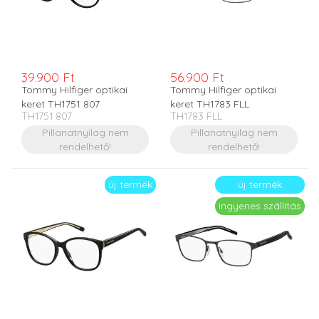
39.900 Ft
56.900 Ft
Tommy Hilfiger optikai
Tommy Hilfiger optikai
keret TH1751 807
keret TH1783 FLL
TH1751 807
TH1783 FLL
Pillanatnyilag nem
Pillanatnyilag nem
rendelhető!
rendelhető!
új termék
új termék
ingyenes szállítás