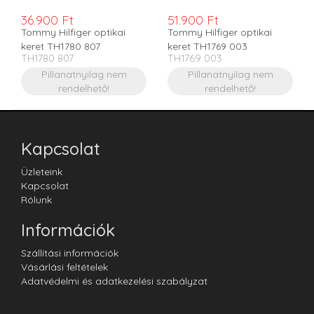
36.900 Ft
51.900 Ft
Tommy Hilfiger optikai
Tommy Hilfiger optikai
keret TH1780 807
keret TH1769 003
TH1780 807
TH1769 003
Pillanatnyilag nem
Pillanatnyilag nem
rendelhető!
rendelhető!
Kapcsolat
Üzleteink
Kapcsolat
Rólunk
Információk
Szállítási információk
Vásárlási feltételek
Adatvédelmi és adatkezelési szabályzat