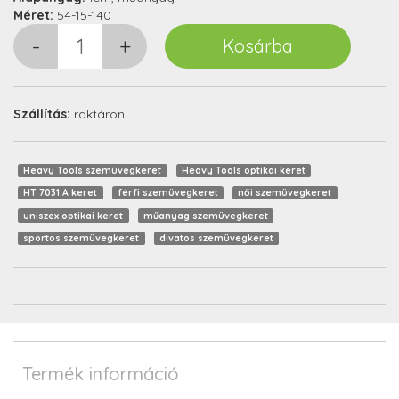
Méret:
54-15-140
Szállítás:
raktáron
Heavy Tools szemüvegkeret
Heavy Tools optikai keret
HT 7031 A keret
férfi szemüvegkeret
női szemüvegkeret
uniszex optikai keret
műanyag szemüvegkeret
sportos szemüvegkeret
divatos szemüvegkeret
Termék információ