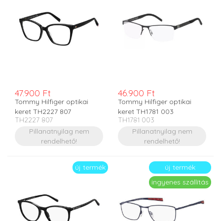
47.900 Ft
46.900 Ft
Tommy Hilfiger optikai
Tommy Hilfiger optikai
keret TH2227 807
keret TH1781 003
TH2227 807
TH1781 003
Pillanatnyilag nem
Pillanatnyilag nem
rendelhető!
rendelhető!
új termék
új termék
ingyenes szállítás