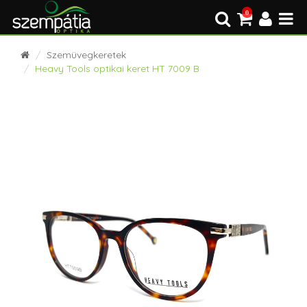
0
Szemüvegkeretek
Heavy Tools optikai keret HT 7009 B