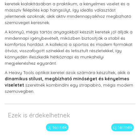
keretek kialakításában a praktikum, a kényelmes viselet és a
masszív felépítés kap hangsúlyt, így ideális választást
jelentenek azoknak, akik aktív mindennapjaikhoz megbízható
szemüveget keresnek.
A könnyű, mégis tartós anyagokból készült keretek jól állják a
mindennapi igénybevételt, miközben biztosítják a stabil és
komfortos hordást. A kollekció a sportos és modern formákat
ötvözi, visszafogott színekkel és letisztult részletekkel, így
könnyedén illeszkedik hétköznapi és munkahelyi
megjelenéshez egyaránt.
A Heavy Tools optikai keretei azok számára készültek, akik a
dinamikus stílust, megbízható minőséget és kényelmes
viseletet
szeretnék kombinálni egy strapabíró, mégis modern
szemüvegben.
Ezek is érdekelhetnek
új termék
új termék