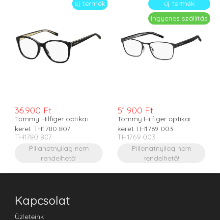
új termék
új termék
ingyenes szállítás
36.900 Ft
51.900 Ft
Tommy Hilfiger optikai
Tommy Hilfiger optikai
keret TH1780 807
keret TH1769 003
TH1780 807
TH1769 003
Pillanatnyilag nem
Pillanatnyilag nem
rendelhető!
rendelhető!
Kapcsolat
Üzleteink