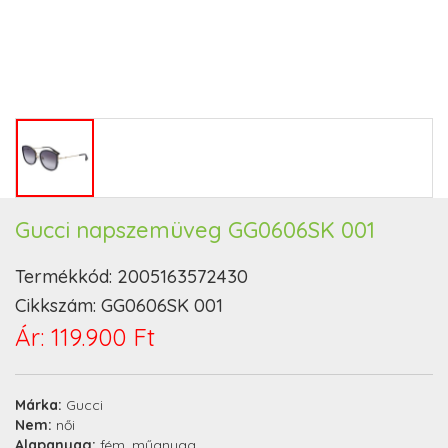
Gucci napszemüveg GG0606SK 001
Termékkód:
2005163572430
Cikkszám:
GG0606SK 001
Ár:
119.900 Ft
Márka:
Gucci
Nem:
női
Alapanyag:
fém, műanyag