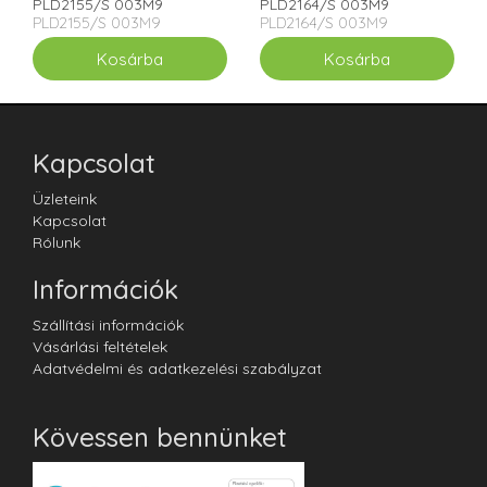
PLD2155/S 003M9
PLD2164/S 003M9
PLD2155/S 003M9
PLD2164/S 003M9
Kapcsolat
Üzleteink
Kapcsolat
Rólunk
Információk
Szállítási információk
Vásárlási feltételek
Adatvédelmi és adatkezelési szabályzat
Kövessen bennünket