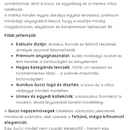
szimbólumai, ahol a luxus, az egyediség és a merész stílus
találkozik.
A márka minden egyes darabja egyedi tervezésű, prémium
minőségű anyagokból készül, hogy a viselője mindig
magabiztosan, elegánsan és karakteresen léphessen fel.
Főbb jellemzők:
Exkluzív dizájn:
ikonikus formák és feltűnő részletek,
amelyek azonnal felismerhetők.
Prémium anyaghasználat:
kiváló minőségű acetát és
fém keretek a tartósságért és kényelemért.
Magas kategóriás lencsék:
100% UV-védelem és
torzításmentes látás – a szemek maximális
biztonságáért.
Ikonikus Gucci logó és díszítés:
a luxus és a stílus
védjegye minden modellen.
Unisex és egyedi kollekciók:
a klasszikus formáktól a
modern, divatirányzatokat követő modellekig.
A
Gucci napszemüvegek
tökéletes választást jelentenek
mindazok számára, akik szeretik a
feltűnő, mégis kifinomult
eleganciát
.
Egy Gucci modell nem csupán kiegészítő – hanem egy