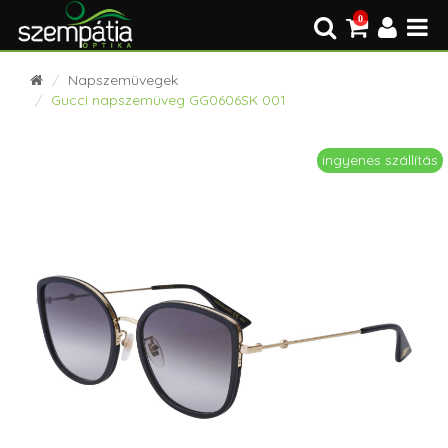
0
Napszemüvegek
Gucci napszemüveg GG0606SK 001
ingyenes szállítás