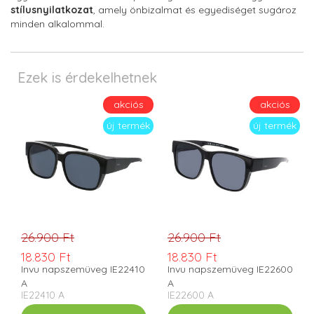
stílusnyilatkozat
, amely önbizalmat és egyediséget sugároz
minden alkalommal.
Ezek is érdekelhetnek
akciós
akciós
új termék
új termék
26.900 Ft
26.900 Ft
18.830 Ft
18.830 Ft
Invu napszemüveg IE22410
Invu napszemüveg IE22600
A
A
IE22410 A
IE22600 A