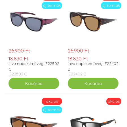
új termék
új termék
26.900 Ft
26.900 Ft
18.830 Ft
18.830 Ft
Invu napszemüveg IE22502
Invu napszemüveg IE22402
C
D
IE22502 C
IE22402 D
akciós
akciós
új termék