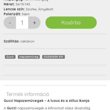
Méret:
56-19-145
Lencse szín:
Szürke, Árnyékolt
Polarizált:
Nem
Szállítás:
raktáron
Gucci
napszemüveg
GG0606SK 001
Termék információ
Gucci Napszemüvegek – A luxus és a stílus ikonja
A
Gucci
napszemüvegek a kifinomult olasz divatvilág