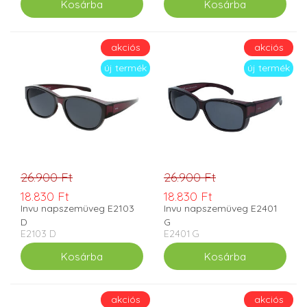
akciós
akciós
új termék
új termék
26.900 Ft
26.900 Ft
18.830 Ft
18.830 Ft
Invu napszemüveg E2103
Invu napszemüveg E2401
D
G
E2103 D
E2401 G
akciós
akciós