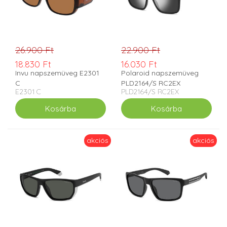
26.900 Ft
22.900 Ft
18.830 Ft
16.030 Ft
Invu napszemüveg E2301
Polaroid napszemüveg
C
PLD2164/S RC2EX
E2301 C
PLD2164/S RC2EX
akciós
akciós