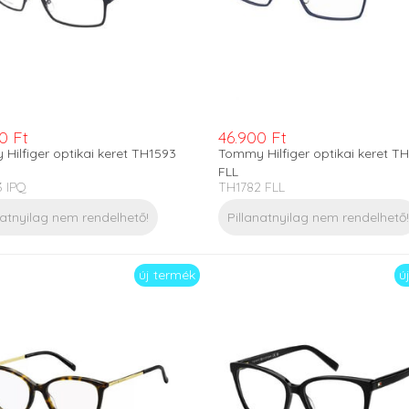
0 Ft
46.900 Ft
Hilfiger optikai keret TH1593
Tommy Hilfiger optikai keret T
FLL
 IPQ
TH1782 FLL
natnyilag nem rendelhető!
Pillanatnyilag nem rendelhető!
új termék
ú