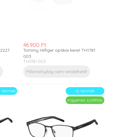
46.900 Ft
H2227
Tommy Hilfiger optikai keret TH1781
003
TH1781 003
Pillanatnyilag nem rendelhető!
j termék
új termék
ingyenes szállítás