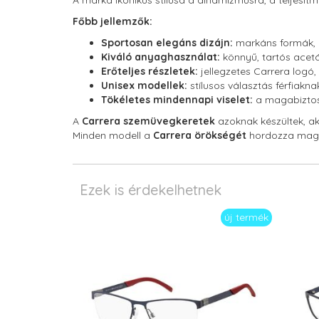
A márka ikonikus stílusa a dinamizmusra, a teljesí
Főbb jellemzők:
Sportosan elegáns dizájn:
markáns formák, 
Kiváló anyaghasználat:
könnyű, tartós acetá
Erőteljes részletek:
jellegzetes Carrera logó, 
Unisex modellek:
stílusos választás férfiakn
Tökéletes mindennapi viselet:
a magabiztos, 
A
Carrera szemüvegkeretek
azoknak készültek, ak
Minden modell a
Carrera örökségét
hordozza mag
Ezek is érdekelhetnek
új termék