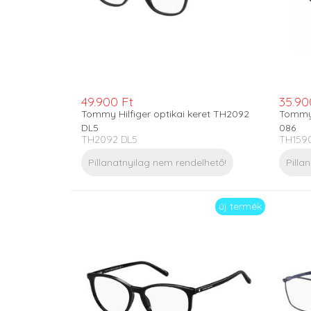
49.900 Ft
35.90
Tommy Hilfiger optikai keret TH2092
Tommy 
DL5
086
TH2092 DL5
TH159
Pillanatnyilag nem rendelhető!
Pilla
új termék