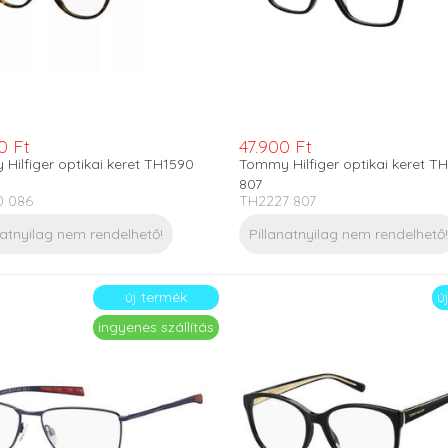
0 Ft
47.900 Ft
Hilfiger optikai keret TH1590
Tommy Hilfiger optikai keret T
807
0 086
TH2227 807
natnyilag nem rendelhető!
Pillanatnyilag nem rendelhető!
új termék
ú
ingyenes szállítás