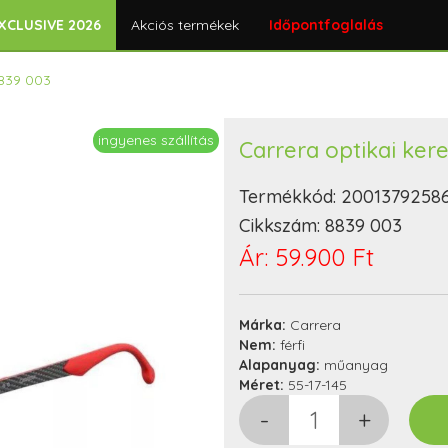
XCLUSIVE 2026
Akciós termékek
Időpontfoglalás
8839 003
ingyenes szállítás
Carrera optikai ker
Termékkód:
2001379258
Cikkszám:
8839 003
Ár:
59.900 Ft
Márka:
Carrera
Nem:
férfi
Alapanyag:
műanyag
Méret:
55-17-145