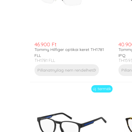
46.900 Ft
40.90
Tommy Hilfiger optikai keret TH1781
Tommy 
FLL
IPQ
TH1781 FLL
TH1593
Pillanatnyilag nem rendelhető!
Pilla
új termék