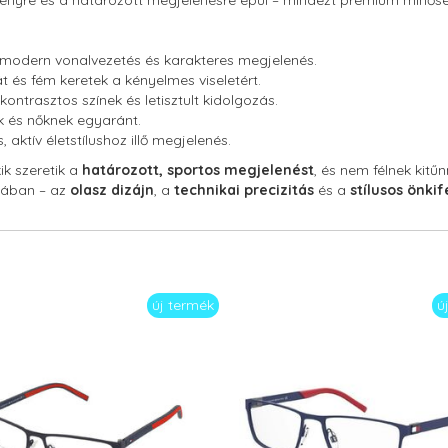
tményre és a határozott megjelenésre épül – mindezt prémium minős
modern vonalvezetés és karakteres megjelenés.
t és fém keretek a kényelmes viseletért.
kontrasztos színek és letisztult kidolgozás.
ak és nőknek egyaránt.
aktív életstílushoz illő megjelenés.
ik szeretik a
határozott, sportos megjelenést
, és nem félnek kitű
ában – az
olasz dizájn
, a
technikai precizitás
és a
stílusos önkif
új termék
ú