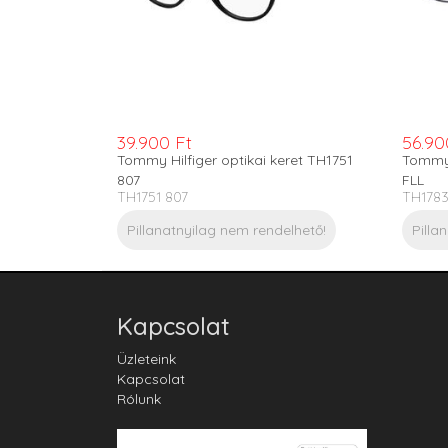
39.900 Ft
56.90
Tommy Hilfiger optikai keret TH1751
Tommy 
807
FLL
TH1751 807
TH1783
Pillanatnyilag nem rendelhető!
Pilla
Kapcsolat
Üzleteink
Kapcsolat
Rólunk