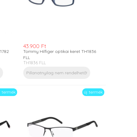
43.900 Ft
H1782
Tommy Hilfiger optikai keret TH1836
FLL
TH1836 FLL
Pillanatnyilag nem rendelhető!
j termék
új termék