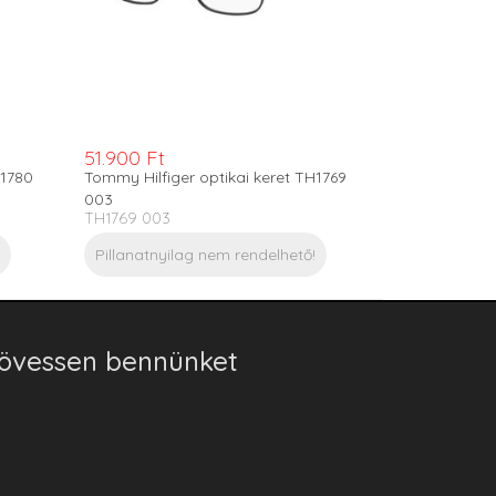
51.900 Ft
H1780
Tommy Hilfiger optikai keret TH1769
003
TH1769 003
Pillanatnyilag nem rendelhető!
övessen bennünket