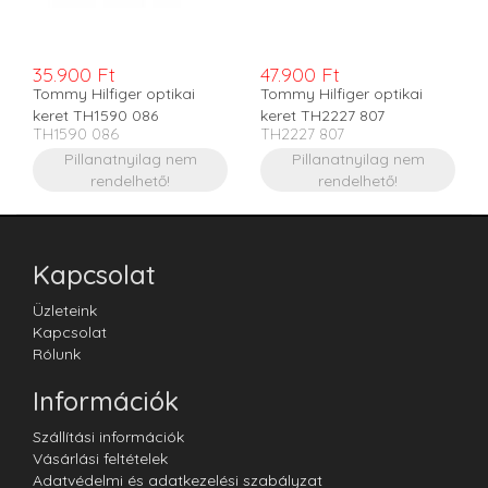
35.900 Ft
47.900 Ft
Tommy Hilfiger optikai
Tommy Hilfiger optikai
keret TH1590 086
keret TH2227 807
TH1590 086
TH2227 807
Pillanatnyilag nem
Pillanatnyilag nem
rendelhető!
rendelhető!
Kapcsolat
Üzleteink
Kapcsolat
Rólunk
Információk
Szállítási információk
Vásárlási feltételek
Adatvédelmi és adatkezelési szabályzat