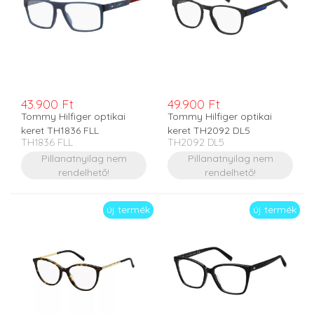
43.900 Ft
49.900 Ft
Tommy Hilfiger optikai
Tommy Hilfiger optikai
keret TH1836 FLL
keret TH2092 DL5
TH1836 FLL
TH2092 DL5
Pillanatnyilag nem
Pillanatnyilag nem
rendelhető!
rendelhető!
új termék
új termék