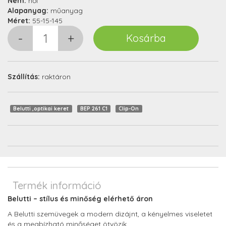
Nem:
női
Alapanyag:
műanyag
Méret:
55-15-145
Szállítás:
raktáron
Belutti ,optikai keret
BEP 261 C1
Clip-On
Termék információ
Belutti – stílus és minőség elérhető áron
A Belutti szemüvegek a modern dizájnt, a kényelmes viseletet
és a megbízható minőséget ötvözik.